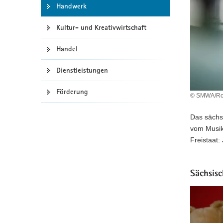
Handwerk
a
v
Kultur- und Kreativwirtschaft
i
g
Handel
a
t
Dienstleistungen
i
o
Förderung
© SMWA/Ro
n
Das sächsi
vom Musik
Freistaat:
Sächsis