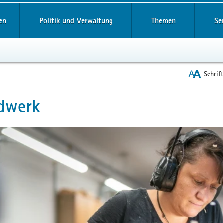
reifende
en
Politik und Verwaltung
Themen
Se
Schrif
dwerk
t