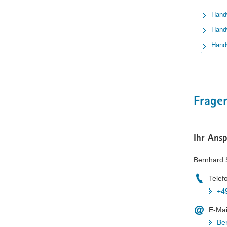
Hand
Hand
Hand
Frage
Ihr Ans
Bernhard 
Telef
+4
E-Mai
Be