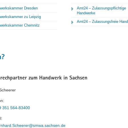
werkskammer Dresden
Amt24 – Zulassungspflichtige
Handwerke
werkskammer zu Leipzig
Amt24 – Zulassungsfreie Han
werkskammer Chemnitz
n?
prechpartner zum Handwerk in Sachsen
Scheerer
on:
9 351 564-83400
l:
rnhard.Scheerer@smwa.sachsen.de