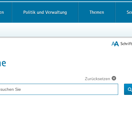
reifende
en
Politik und Verwaltung
Themen
Se
Schrif
he
t
Zurücksetzen
ff