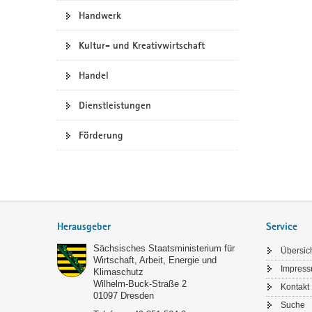
Handwerk
a
v
Kultur- und Kreativwirtschaft
i
g
Handel
a
t
Dienstleistungen
i
o
Förderung
n
Footer-
Bereich
Herausgeber
Service
Sächsisches Staatsministerium für
Übersic
Wirtschaft, Arbeit, Energie und
Impres
Klimaschutz
Wilhelm-Buck-Straße 2
Kontakt
01097
Dresden
Suche