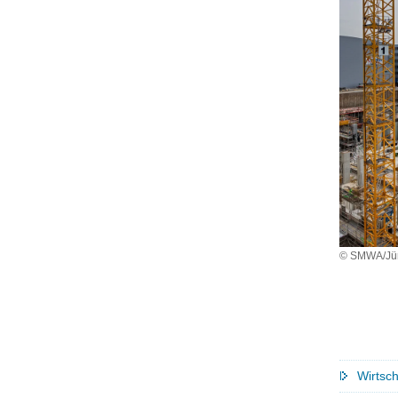
© SMWA/Jür
Wirtsch