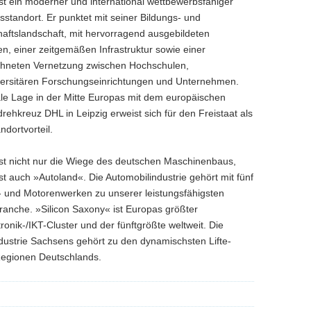
st ein moderner und international wettbewerbsfähiger
nsstandort. Er punktet mit seiner Bildungs- und
aftslandschaft, mit hervorragend ausgebildeten
en, einer zeitgemäßen Infrastruktur sowie einer
hneten Vernetzung zwischen Hochschulen,
ersitären Forschungseinrichtungen und Unternehmen.
ale Lage in der Mitte Europas mit dem europäischen
drehkreuz DHL in Leipzig erweist sich für den Freistaat als
ndortvorteil.
st nicht nur die Wiege des deutschen Maschinenbaus,
st auch »Autoland«. Die Automobilindustrie gehört mit fünf
 und Motorenwerken zu unserer leistungsfähigsten
branche. »Silicon Saxony« ist Europas größter
ronik-/IKT-Cluster und der fünftgrößte weltweit. Die
ustrie Sachsens gehört zu den dynamischsten Lifte-
egionen Deutschlands.