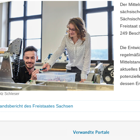
Der Mitte
sächsisch
Sächsisch
Freistaat
249 Besch
Die Entwi
regelmäßi
Mittelsta
aktuelles
potenziel
dessen En
z Schleser
tandsbericht des Freistaates Sachsen
Verwandte Portale