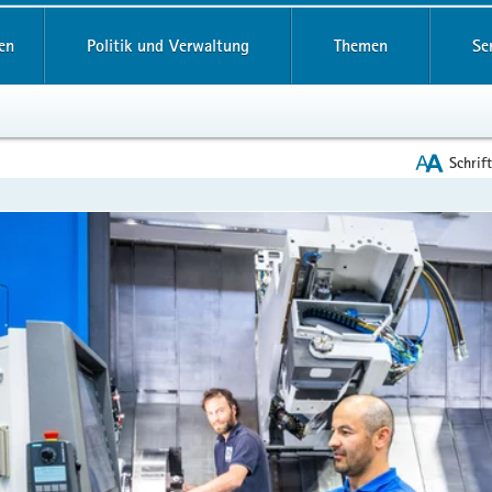
reifende
en
Politik und Verwaltung
Themen
Se
Schrif
en
leinstieg
lthemen