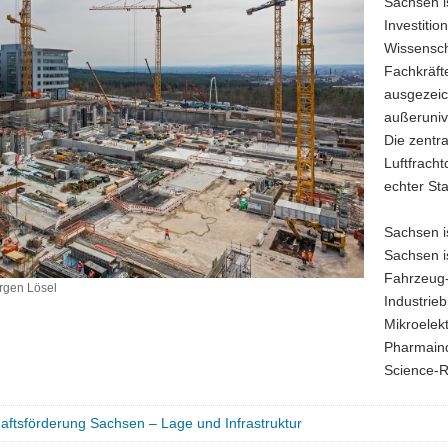
Sachsen i
Investitio
Wissensch
Fachkräft
ausgezeic
außeruniv
Die zentr
Luftfracht
echter Sta
Sachsen i
Sachsen i
Fahrzeug-
gen Lösel
Industrie
Mikroelekt
Pharmaind
Science-R
aftsförderung Sachsen – Lage und Infrastruktur