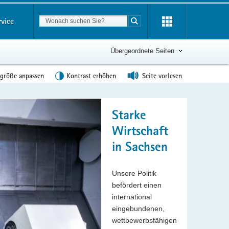
Suchbegriff
rvice
Suche starten
Übergeordnete Seiten
tgröße anpassen
Kontrast erhöhen
Seite vorlesen
Starke
Wirtschaft
in Sachsen
Unsere Politik
befördert einen
international
eingebundenen,
wettbewerbsfähigen