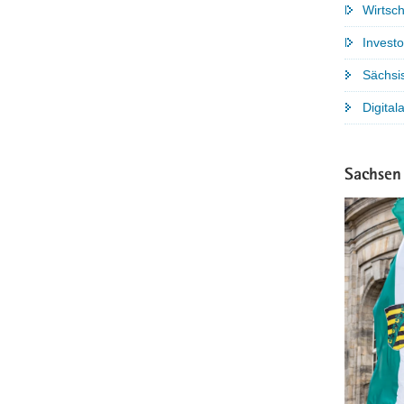
Wirtsc
Invest
Sächsi
Digita
Sachsen