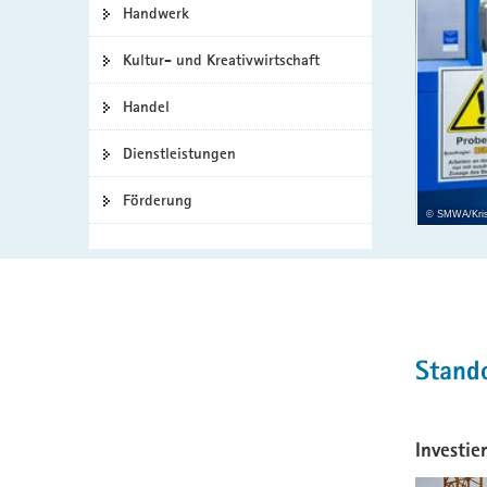
Handwerk
a
v
Kultur- und Kreativwirtschaft
i
g
Handel
a
t
Dienstleistungen
i
o
Förderung
© SMWA/Kris
n
Hauptinhal
Stand
Investie