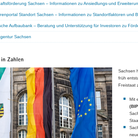
haftsförderung Sachsen – Informationen zu Ansiedlungs-und Erweiterun
orenportal Standort Sachsen – Informationen zu Standortfaktoren und 
sche Aufbaubank – Beratung und Unterstützung für Investoren zu Fö
lagentur Sachsen
 in Zahlen
Sachsen h
früh entst
Freistaat
Mit
(BI
Sach
Staa
Sach
neue