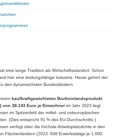
gsinvestitionen
Branchen
rderprogrammen
at eine lange Tradition als Wirtschaftsstandort. Schon
and hier eine leistungsfähige Industrie. Heute gehört der
 zu den dynamischsten Bundesländern.
 einem
kaufkraftgewichteten Bruttoinlandsprodukt
P) von 38.143 Euro je Einwohner
im Jahr 2023 liegt
sen im Spitzenfeld der mittel- und osteuropäischen
ten. (Dies entspricht 91 % des EU-Durchschnitts.)
sen verfügt über die
höchste Arbeitsplatzdichte in den
n Flächenländern (2023: 508 Erwerbstätige je 1.000